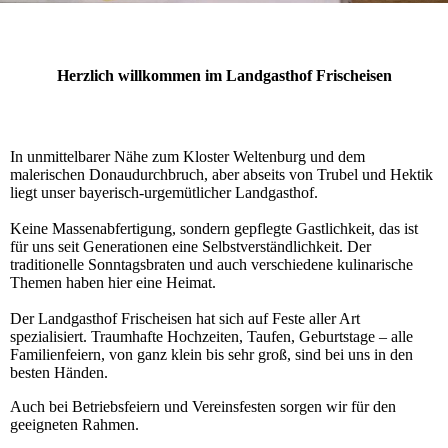
Herzlich willkommen im Landgasthof Frischeisen
In unmittelbarer Nähe zum Kloster Weltenburg und dem
malerischen Do­nau­durch­bruch, aber abseits von Trubel und Hektik
liegt unser ba­ye­risch-­urgemütlicher Landgasthof.
Keine Massenabfertigung, sondern gepflegte Gastlichkeit, das ist
für uns seit Generationen eine Selbst­verständlichkeit. Der
traditionelle Sonn­tags­braten und auch verschiedene ku­li­narische
The­men haben hier eine Heimat.
Der Landgasthof Frischeisen hat sich auf Feste aller Art
spezialisiert. Traumhafte Hochzeiten, Tau­fen, Geburtstage – alle
Familienfeiern, von ganz klein bis sehr groß, sind bei uns in den
besten Hän­den.
Auch bei Betriebsfeiern und Vereinsfesten sorgen wir für den
geeigneten Rahmen.