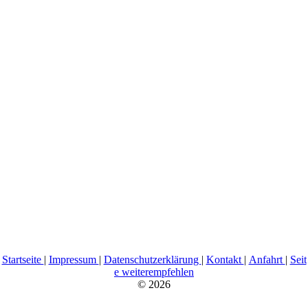
Startseite
|
Impressum
|
Datenschutzerklärung
|
Kontakt
|
Anfahrt
|
Seit
e weiterempfehlen
© 2026