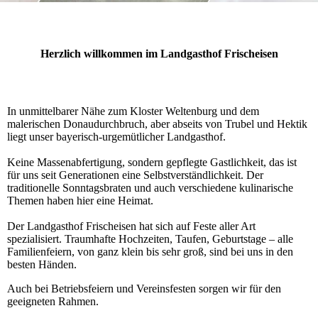
Herzlich willkommen im Landgasthof Frischeisen
In unmittelbarer Nähe zum Kloster Weltenburg und dem
malerischen Do­nau­durch­bruch, aber abseits von Trubel und Hektik
liegt unser ba­ye­risch-­urgemütlicher Landgasthof.
Keine Massenabfertigung, sondern gepflegte Gastlichkeit, das ist
für uns seit Generationen eine Selbst­verständlichkeit. Der
traditionelle Sonn­tags­braten und auch verschiedene ku­li­narische
The­men haben hier eine Heimat.
Der Landgasthof Frischeisen hat sich auf Feste aller Art
spezialisiert. Traumhafte Hochzeiten, Tau­fen, Geburtstage – alle
Familienfeiern, von ganz klein bis sehr groß, sind bei uns in den
besten Hän­den.
Auch bei Betriebsfeiern und Vereinsfesten sorgen wir für den
geeigneten Rahmen.