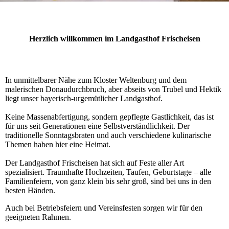
Herzlich willkommen im Landgasthof Frischeisen
In unmittelbarer Nähe zum Kloster Weltenburg und dem
malerischen Do­nau­durch­bruch, aber abseits von Trubel und Hektik
liegt unser ba­ye­risch-­urgemütlicher Landgasthof.
Keine Massenabfertigung, sondern gepflegte Gastlichkeit, das ist
für uns seit Generationen eine Selbst­verständlichkeit. Der
traditionelle Sonn­tags­braten und auch verschiedene ku­li­narische
The­men haben hier eine Heimat.
Der Landgasthof Frischeisen hat sich auf Feste aller Art
spezialisiert. Traumhafte Hochzeiten, Tau­fen, Geburtstage – alle
Familienfeiern, von ganz klein bis sehr groß, sind bei uns in den
besten Hän­den.
Auch bei Betriebsfeiern und Vereinsfesten sorgen wir für den
geeigneten Rahmen.